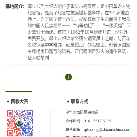
基地简介：
邱少云烈士纪念馆位于重庆市铜梁区，是中国革命人物
纪念馆，是为了纪念在抗美援朝战争中，在391高地战
场上，为了顾全整个战局，视纪律重于生命而勇于献身
的中国人民志愿军——“特等功臣”、“一级英雄”邱
少云烈士而建。该馆于1962年10月建成开馆，现对外
免费开放。邱少云纪念馆坐落在铜梁凤山之巅，与百年
名校铜梁中学毗邻。纪念馆正门的石壁上，刻着原国家
主席杨尚昆题写的馆名。正门两侧是烈火的造型建筑，
使人联想到
1
国教大赛
联系方式
中华网国防军事频道
合作热线：010 - 5617 6115
联系邮箱：
qilin.xing@zhixun.china.com