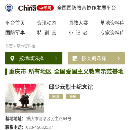
全国国防教育协作发展平台
平台首页
资讯动态
国教大赛
基地资料库
国防军事
特 训 营
小 记 者
专家资料库
首页
>
基地资料库
按地域选择
按类别选择
重庆市-所有地区-全国爱国主义教育示范基地
邱少云烈士纪念馆
国防
爱国
基地地址：
重庆市铜梁区民主路64号
联系电话：
023-45632537