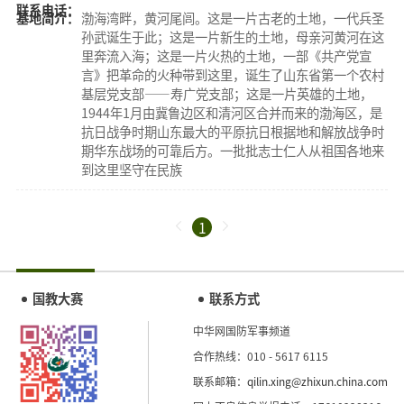
联系电话：
基地简介：
渤海湾畔，黄河尾闾。这是一片古老的土地，一代兵圣
孙武诞生于此；这是一片新生的土地，母亲河黄河在这
里奔流入海；这是一片火热的土地，一部《共产党宣
言》把革命的火种带到这里，诞生了山东省第一个农村
基层党支部——寿广党支部；这是一片英雄的土地，
1944年1月由冀鲁边区和清河区合并而来的渤海区，是
抗日战争时期山东最大的平原抗日根据地和解放战争时
期华东战场的可靠后方。一批批志士仁人从祖国各地来
到这里坚守在民族
1
国教大赛
联系方式
中华网国防军事频道
合作热线：010 - 5617 6115
联系邮箱：
qilin.xing@zhixun.china.com