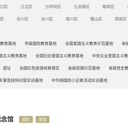
口区
江北区
沙坪坝区
九龙坡区
南岸区
区
合川区
永川区
南川区
璧山区
铜梁区
教育基地
市级国防教育基地
全国爱国主义教育示范基地
省
国主义教育基地
全国妇女爱国主义教育基地
中央企业爱国主义教
、遗址
全国红色旅游经典景区
省级双拥示范基地
省级党史
军事竞技特训营实训基地
中华网国防小记者活动实训基地
纪念馆
国防
爱国