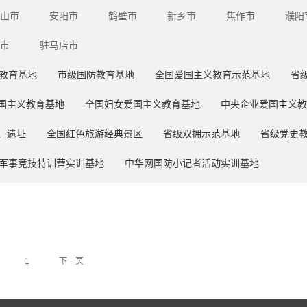
山市
安阳市
鹤壁市
新乡市
焦作市
濮阳
市
驻马店市
教育基地
市级国防教育基地
全国爱国主义教育示范基地
省
国主义教育基地
全国妇女爱国主义教育基地
中央企业爱国主义教
、遗址
全国红色旅游经典景区
省级双拥示范基地
省级党史
军事竞技特训营实训基地
中华网国防小记者活动实训基地
1
下一页