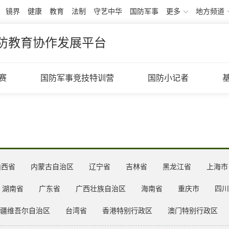
镜界
健康
教育
法制
守艺中华
国防军事
更多
地方频道
防教育协作发展平台
赛
国防军事竞技特训营
国防小记者
山西省
内蒙古自治区
辽宁省
吉林省
黑龙江省
上海市
湖南省
广东省
广西壮族自治区
海南省
重庆市
四川
疆维吾尔自治区
台湾省
香港特别行政区
澳门特别行政区