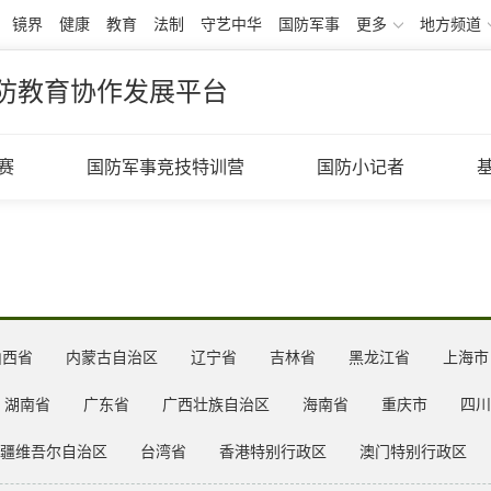
镜界
健康
教育
法制
守艺中华
国防军事
更多
地方频道
防教育协作发展平台
赛
国防军事竞技特训营
国防小记者
山西省
内蒙古自治区
辽宁省
吉林省
黑龙江省
上海市
湖南省
广东省
广西壮族自治区
海南省
重庆市
四川
疆维吾尔自治区
台湾省
香港特别行政区
澳门特别行政区