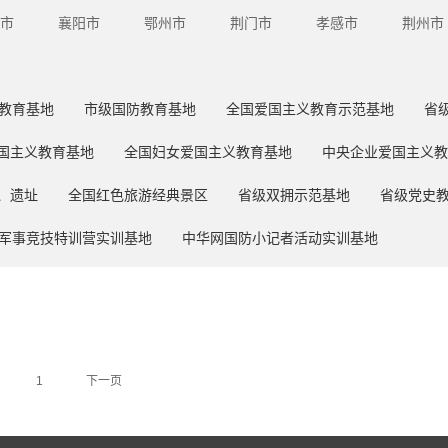
市
襄阳市
鄂州市
荆门市
孝感市
荆州市
教育基地
市级国防教育基地
全国爱国主义教育示范基地
省
国主义教育基地
全国妇女爱国主义教育基地
中央企业爱国主义教
、遗址
全国红色旅游经典景区
省级双拥示范基地
省级党史
军事竞技特训营实训基地
中华网国防小记者活动实训基地
1
下一页