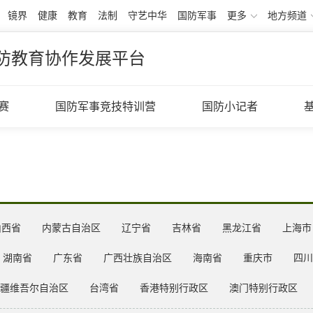
镜界
健康
教育
法制
守艺中华
国防军事
更多
地方频道
防教育协作发展平台
赛
国防军事竞技特训营
国防小记者
山西省
内蒙古自治区
辽宁省
吉林省
黑龙江省
上海市
湖南省
广东省
广西壮族自治区
海南省
重庆市
四川
疆维吾尔自治区
台湾省
香港特别行政区
澳门特别行政区