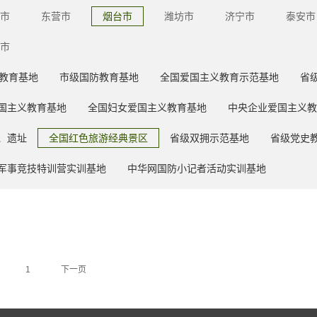
市
东营市
烟台市
潍坊市
济宁市
泰安市
市
教育基地
市级国防教育基地
全国爱国主义教育示范基地
省
国主义教育基地
全国妇女爱国主义教育基地
中央企业爱国主义教
、遗址
全国红色旅游经典景区
省级双拥示范基地
省级党史
军事竞技特训营实训基地
中华网国防小记者活动实训基地
1
下一页