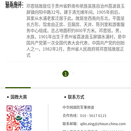
联系电话：
基地简介：
邓恩铭故居位于贵州省黔南布依族苗族自治州荔波县玉
屏镇向阳中路32号。建于清光绪年间。1905年前后，
其家从水浦老家迁居于此。故居坐西南向东北，平面呈
长方形，馆舍由正房、豆腐房、天井、陈列室和游客服
务中心组成，总占地面积约800平方米。邓恩铭，男，
水族，1901年出生于贵州省荔波县玉屏镇水浦村，是中
国共产党第一次全国代表大会代表，中国共产党的创始
人之一。1982年2月，贵州省人民政府将邓恩铭故居正
式
1
国教大赛
联系方式
中华网国防军事频道
合作热线：010 - 5617 6115
联系邮箱：
qilin.xing@zhixun.china.com