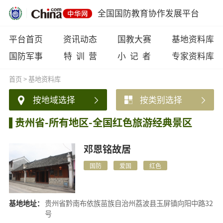
全国国防教育协作发展平台
平台首页
资讯动态
国教大赛
基地资料库
国防军事
特 训 营
小 记 者
专家资料库
首页
>
基地资料库
按地域选择
按类别选择
贵州省-所有地区-全国红色旅游经典景区
邓恩铭故居
国防
爱国
红色
基地地址：
贵州省黔南布依族苗族自治州荔波县玉屏镇向阳中路32
号