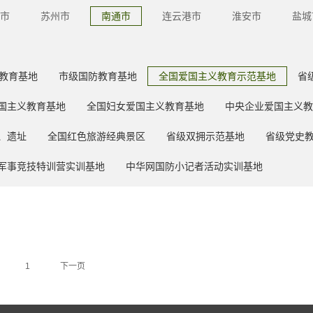
市
苏州市
南通市
连云港市
淮安市
盐城
教育基地
市级国防教育基地
全国爱国主义教育示范基地
省
国主义教育基地
全国妇女爱国主义教育基地
中央企业爱国主义教
、遗址
全国红色旅游经典景区
省级双拥示范基地
省级党史
军事竞技特训营实训基地
中华网国防小记者活动实训基地
1
下一页