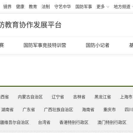
镜界
健康
教育
法制
守艺中华
国防军事
更多
地方频道
防教育协作发展平台
赛
国防军事竞技特训营
国防小记者
山西省
内蒙古自治区
辽宁省
吉林省
黑龙江省
上海市
湖南省
广东省
广西壮族自治区
海南省
重庆市
四川
疆维吾尔自治区
台湾省
香港特别行政区
澳门特别行政区