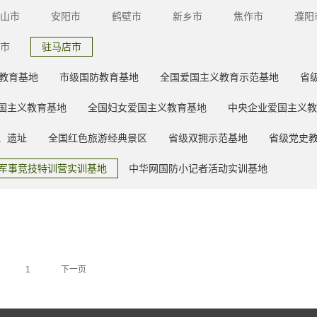
山市
安阳市
鹤壁市
新乡市
焦作市
濮阳
市
驻马店市
教育基地
市级国防教育基地
全国爱国主义教育示范基地
省
国主义教育基地
全国妇女爱国主义教育基地
中央企业爱国主义教
、遗址
全国红色旅游经典景区
省级双拥示范基地
省级党史
军事竞技特训营实训基地
中华网国防小记者活动实训基地
1
下一页