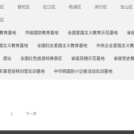
区
普陀区
虹口区
杨浦区
闵行区
宝山区
区
教育基地
市级国防教育基地
全国爱国主义教育示范基地
省
国主义教育基地
全国妇女爱国主义教育基地
中央企业爱国主义教
、遗址
全国红色旅游经典景区
省级双拥示范基地
省级党史
军事竞技特训营实训基地
中华网国防小记者活动实训基地
1
下一页