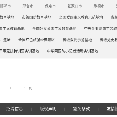
邯郸市
邢台市
保定市
张家口市
承德市
教育基地
市级国防教育基地
全国爱国主义教育示范基地
省
国主义教育基地
全国妇女爱国主义教育基地
中央企业爱国主义教
、遗址
全国红色旅游经典景区
省级双拥示范基地
省级党史
军事竞技特训营实训基地
中华网国防小记者活动实训基地
1
下一页
招聘信息
版权声明
豁免条款
友情
|
|
|