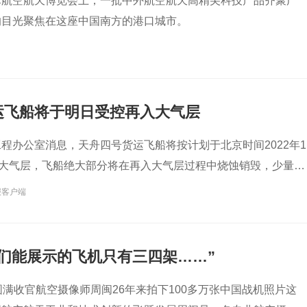
际航空航天博览会上，一批中外航空航天高精尖科技产品齐聚广
的目光聚焦在这座中国南方的港口城市。
运飞船将于明日受控再入大气层
程办公室消息，天舟四号货运飞船将按计划于北京时间2022年1
入大气层，飞船绝大部分将在再入大气层过程中烧蚀销毁，少量残
洋预定安全海域。
报客户端
们能展示的飞机只有三四架……”
圆满收官航空摄像师周闽26年来拍下100多万张中国战机照片这