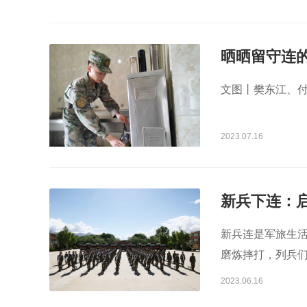
晒晒留守连
文图丨樊东江、付
2023.07.16
新兵下连：
新兵连是军旅生
磨炼摔打，列兵
2023.06.16