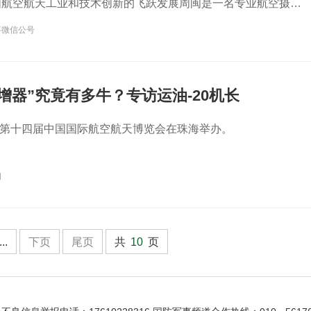
国航空航天工业和技术创新的飞跃发展周闽是一名专业航空摄像
后代受他父亲影响从小
事微信公号
增器”究竟有多牛？专访运油-20机长
日，第十四届中国国际航空航天博览会在珠海举办。
闻
...
下页
尾页
共
10
页