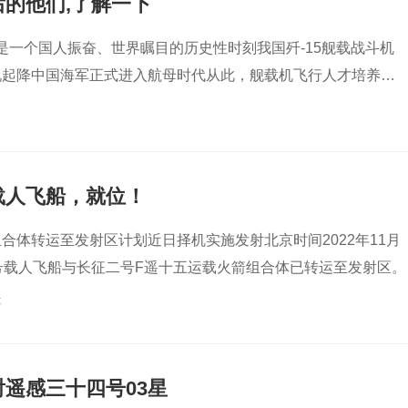
的他们,了解一下
3日是一个国人振奋、世界瞩目的历史性时刻我国歼-15舰载战斗机
现起降中国海军正式进入航母时代从此，舰载机飞行人才培养的
道吗10年间
载人飞船，就位！
合体转运至发射区计划近日择机实施发射北京时间2022年11月
号载人飞船与长征二号F遥十五运载火箭组合体已转运至发射区。
事
遥感三十四号03星