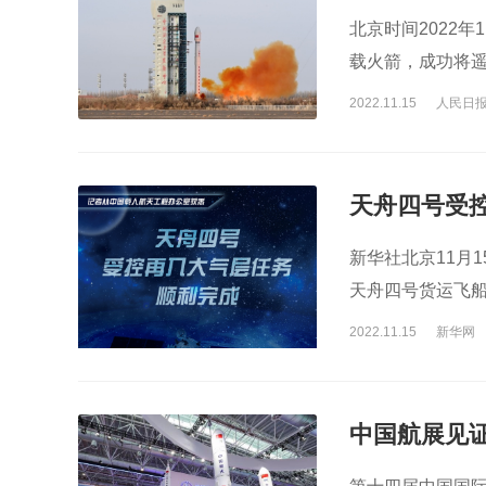
北京时间2022
载火箭，成功将遥
获得圆满成功。
2022.11.15
人民日
天舟四号受
新华社北京11月
天舟四号货运飞船
2022.11.15
新华网
中国航展见