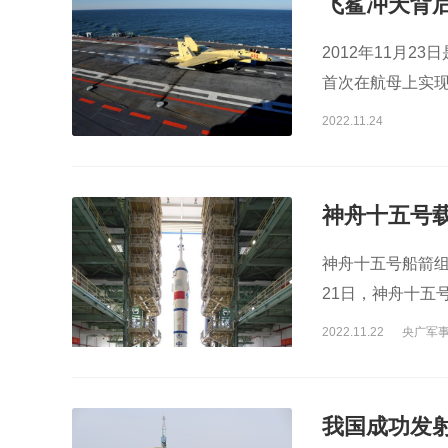
飞鲨冲天背后
2012年11月2
首次在航母上实
大幕就此拉开你知
2022.11.24
神舟十五号
神舟十五号船箭组
21日，神舟十五
2022.11.22
央广军
我国成功发射