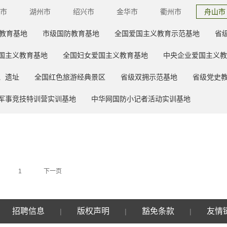
市
湖州市
绍兴市
金华市
衢州市
舟山市
教育基地
市级国防教育基地
全国爱国主义教育示范基地
省
国主义教育基地
全国妇女爱国主义教育基地
中央企业爱国主义教
、遗址
全国红色旅游经典景区
省级双拥示范基地
省级党史
军事竞技特训营实训基地
中华网国防小记者活动实训基地
1
下一页
招聘信息
版权声明
豁免条款
友情
|
|
|