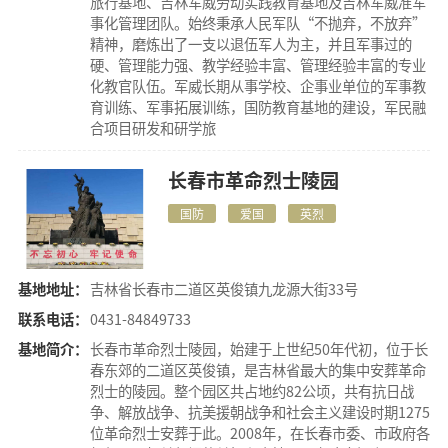
旅行基地、吉林军威劳动实践教育基地及吉林军威准军
事化管理团队。始终秉承人民军队“不抛弃，不放弃”
精神，磨炼出了一支以退伍军人为主，并且军事过的
硬、管理能力强、教学经验丰富、管理经验丰富的专业
化教官队伍。军威长期从事学校、企事业单位的军事教
育训练、军事拓展训练，国防教育基地的建设，军民融
合项目研发和研学旅
长春市革命烈士陵园
国防
爱国
英烈
基地地址：
吉林省长春市二道区英俊镇九龙源大街33号
联系电话：
0431-84849733
基地简介：
长春市革命烈士陵园，始建于上世纪50年代初，位于长
春东郊的二道区英俊镇，是吉林省最大的集中安葬革命
烈士的陵园。整个园区共占地约82公顷，共有抗日战
争、解放战争、抗美援朝战争和社会主义建设时期1275
位革命烈士安葬于此。2008年，在长春市委、市政府各