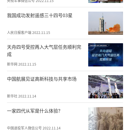
织委员会秘书长牛淏屹，中创国教（北京）
央视军事微信公号
2022.11.15
文化科技有限公司执行总裁、全国国防教育
我国成功发射遥感三十四号03星
竞技大赛组织委员会副秘书长于海龙，北京
钧澳应急安全防范科技有限公司董事长王
林，首都师范大学人防办主任张连军，北京
人民日报客户端
2022.11.15
中关工国防教育中心主任谢朝晖，北京星光
天舟四号受控再入大气层任务顺利完
瑞文文化传播有限公司总经理郭振超，北京
成
智行修远教育科技有限公司董事长龚德海等
领导嘉宾出席了本次活动。应邀出席的还有
新华网
2022.11.15
来自于赛训一体项目首批合作伙伴的负责
中国航展见证高新科技与共享市场
人。活动由中国人生科学学会国际教育工作
委员会秘书长王飞主持。
新华社
2022.11.14
一家四代从军是什么体验？
中国退役军人微信公号
2022.11.14