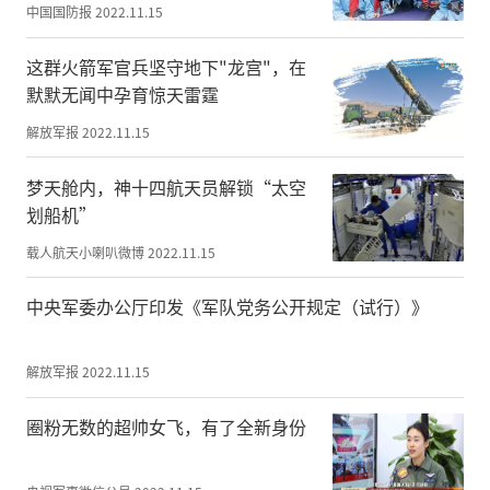
中国国防报
2022.11.15
这群火箭军官兵坚守地下"龙宫"，在
默默无闻中孕育惊天雷霆
解放军报
2022.11.15
梦天舱内，神十四航天员解锁“太空
中华网、中创国教、北京钧澳三方领导签约
划船机”
后与见证嘉宾合影
载人航天小喇叭微博
2022.11.15
原国家国防教育办公室专职副主任郭增奎，
北京卫戍区政治工作部干事袁博，原八一军
中央军委办公厅印发《军队党务公开规定（试行）》
体大队训练部副部长、国际射联国际A级裁
判、全国国防教育竞技大赛竞委会主任张
解放军报
2022.11.15
伟，轻武器专家马式增，中华网CEO兼总编
圈粉无数的超帅女飞，有了全新身份
辑吴海鹏，中华网副总裁、中华网国防军事
发展中心总经理、全国国防教育竞技大赛组