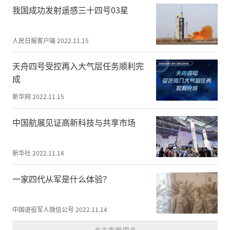
王”“小花木兰”等个人优胜选手以及团体
我国成功发射遥感三十四号03星
优胜战队。
开幕仪式结束后，与会嘉宾共同参观了武乡
人民日报客户端
2022.11.15
八路军太行纪念馆。
天舟四号受控再入大气层任务顺利完
成
新华网
2022.11.15
中国航展见证高新科技与共享市场
新华社
2022.11.14
一家四代从军是什么体验？
中国退役军人微信公号
2022.11.14