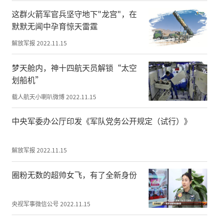
因，积极开展以爱国主义为核心的国防教育
这群火箭军官兵坚守地下"龙宫"，在
和形势战备教育，着力打造具有鲜明特色的
默默无闻中孕育惊天雷霆
国防教育“长治品牌”。他表示，我市将以
解放军报
2022.11.15
此次比赛为契机，进一步强化政治担当、使
命担当、责任担当，全力支持国防和军队建
梦天舱内，神十四航天员解锁“太空
设，为国防教育事业高质量发展、实现伟大
划船机”
的强军梦和中国梦作出新的更大贡献。
载人航天小喇叭微博
2022.11.15
本届大赛是今年“永远跟党走”群众性国防
中央军委办公厅印发《军队党务公开规定（试行）》
教育活动之一，主题为“迈向强国新征程军
民共筑强军梦”。该赛事融合军地各合作单
位优势资源打造，是一项国家级权威全民国
解放军报
2022.11.15
防教育竞技品牌赛事。比赛以射击竞技为
圈粉无数的超帅女飞，有了全新身份
主，展示参赛选手个人和团体的综合国防技
能，通过排名赛、淘汰赛等多种形式决出年
度“中华枪王”“花木兰”“中华小枪
央视军事微信公号
2022.11.15