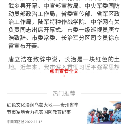
武乡县开幕。中宣部宣教局、中央军委国防
动员部政治工作局，省委宣传部、省军区政
治工作局，陆军特种作战学院、中华网有关
负责同志出席开幕式。市委一级巡视员唐立
浩致辞。市委常委、长治军分区司令员徐东
雷宣布开赛。
唐立浩在致辞中说，长治是一块红色的土
地。近年来，我市深入贯彻习近平强军思想
点击查看全文
和习近平总书记关于“用好红色资源，赓续
红色血脉”的一系列重要讲话重要指示精
神，牢记习近平总书记视察武乡时提出
热门推荐
的“四个始终保持”和视察山西时强调
红色文化浸润乌蒙大地——贵州省毕
的“一定要发扬好太行精神，一定要把《在
节市军地合力抓实国防教育纪事
太行山上》再唱响”的谆谆教诲，深入挖掘
红色资源，大力弘扬太行精神，传承红色基
中国国防报
2022.11.15