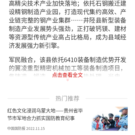
高精尖技术产业加快落地；依托石钢搬迁建
设精钢制造产业园，打造现代集约高效、产
业链完整的钢产业集群……井陉县新型装备
制造产业发展势头强劲，正打破钙镁、建材
等资源型传统产业高占比格局，成为县域经
济发展强力新引擎。
军民融合，该县依托6410装备制造优势开发
的翼凌重型精密机械加工等装备制造项目，
点击查看全文
集铸造、锻造、钣金冲压、热处理、光电、
通讯、重型精密机械加工等装备制造能力于
一体，以年产风电定转子1200台的产能成为
热门推荐
风电行业全球第二、国内第一的金风集团的
五A级供应商，研发出盾构机核心部件、坦
红色文化浸润乌蒙大地——贵州省毕
克冲击架桥车、森林装甲消防车等高端装
节市军地合力抓实国防教育纪事
备，并与中铁隧道集团、三一重工等知名企
中国国防报
2022.11.15