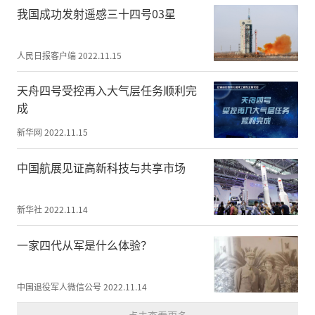
新”为方向建设精钢制造产业园，打造现代
我国成功发射遥感三十四号03星
集约高效、产业链完整的钢产业集群。
人民日报客户端
2022.11.15
目前，精钢制造产业园已有衡阳市振洋汽车
配件8万吨精密锻件智能自动化加工项目，
天舟四号受控再入大气层任务顺利完
山东鼎鑫机械制造80万件精密传动件自动化
成
生产项目，北京握澜伟业环境科技20万吨特
新华网
2022.11.15
钢棒材精深加工项目和北京京利天成机械制
造4万吨特钢锻件加工项目4个项目集中签
中国航展见证高新科技与共享市场
约，总投资10.7亿元。
新华社
2022.11.14
一家四代从军是什么体验？
中国退役军人微信公号
2022.11.14