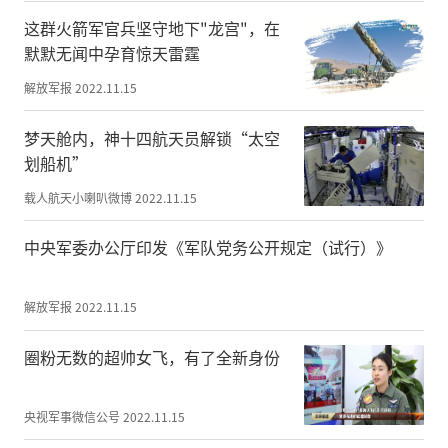
业建立合作关系。企业还吸引了叁暖空气源
热泵等一大批装备制造项目落户周边，形成
这群火箭军官兵坚守地下"龙宫"，在
默默无闻中孕育惊天雷霆
了装备制造业产业集聚区。2020年企业被评
为省会百强企业。
解放军报
2022.11.15
腾笼换鸟，利用国有企业闲置土地吸引高精
梦天舱内，神十四航天员解锁“太空
尖制造产业落地，“井陉智造”打破国外技
划船机”
术垄断。东方久乐瑞丰汽车安全部件项目是
载人航天小喇叭微博
2022.11.15
目前国内唯一掌握汽车安全气囊系统核心技
术，拥有完全自主知识产权并实现产业化的
中央军委办公厅印发《军队党务公开规定（试行）》
高科技制造企业。该企业注册资金7千万
元，资产总额超1.3亿元，提供工作岗位近20
解放军报
2022.11.15
0个，年生产汽车安全气囊核心部件——气体
发生器400万个，年产值约2亿元。
圈粉无数的超帅女飞，有了全新身份
集聚带动，立足石钢、敬业等周边钢企延
央视军事微信公号
2022.11.15
链、补链和强链产业定位，以“专精特