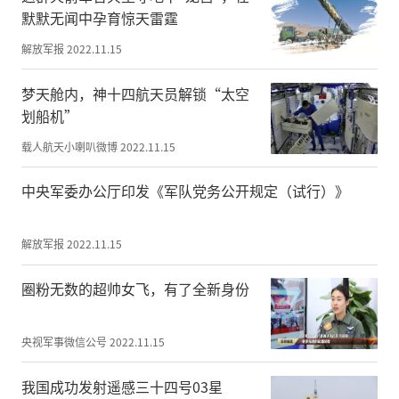
在内容设置上，该国防教育主题公园贴近群
默默无闻中孕育惊天雷霆
众、主题鲜明。在不改变公园整体布局的前
解放军报
2022.11.15
提下，以现有设施为基础加以改造，如在公
园主路旁设置了多个宣传栏，通过国防篇等
梦天舱内，神十四航天员解锁“太空
内容主题，全方位宣传党的领导，解读《国
划船机”
防法》和有关政策方针，使大家树牢“国无
载人航天小喇叭微博
2022.11.15
防不立、民无防不安”的思想根基。
中央军委办公厅印发《军队党务公开规定（试行）》
公园的另一侧，树立有黄继光、邱少云、董
存瑞等10个英模人物塑像，通过英模人物的
解放军报
2022.11.15
事迹学习党史，以润物无声、潜移默化的方
式，让市民能够在“游中学、学中游”，不
圈粉无数的超帅女飞，有了全新身份
断激发居民朋友的爱国爱党情怀。同时，公
园内还陈列有海陆空具有代表性的武器装备
央视军事微信公号
2022.11.15
模型，供居民朋友参观。
我国成功发射遥感三十四号03星