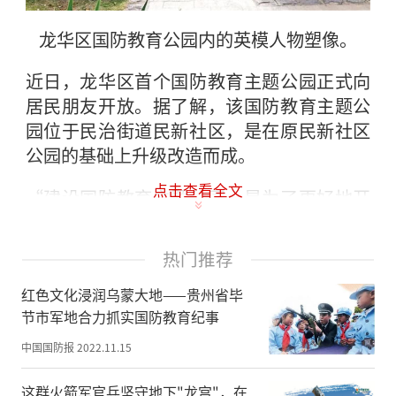
龙华区国防教育公园内的英模人物塑像。
近日，龙华区首个国防教育主题公园正式向
居民朋友开放。据了解，该国防教育主题公
园位于民治街道民新社区，是在原民新社区
公园的基础上升级改造而成。
点击查看全文
“建设国防教育主题公园，是为了更好地开
展全民国防教育，增强市民关心国防、热爱
国防的意识，主要依托现有城市公园，嵌入
热门推荐
国防元素，突出国防主题，体现国防文化，
营造国防教育氛围，最大限度发挥好现有公
红色文化浸润乌蒙大地——贵州省毕
节市军地合力抓实国防教育纪事
共文化设施的作用。”对于筹划改造国防教
育主题公园，民治街道武装部负责人如是
中国国防报
2022.11.15
说。
这群火箭军官兵坚守地下"龙宫"，在