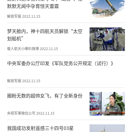
默默无闻中孕育惊天雷霆
芮城县圣天湖中条山抗日英雄纪念园
解放军报
2022.11.15
夏县晋南革命圣地韩家岭
梦天舱内，神十四航天员解锁“太空
新绛县三泉烈士陵园
划船机”
载人航天小喇叭微博
2022.11.15
垣曲县中条山抗战纪念馆
中央军委办公厅印发《军队党务公开规定（试行）》
被命名的单位和场所要充分发挥国防教育功
能，努力营造全市关心国防、支持国防、建
解放军报
2022.11.15
设国防的浓厚氛围。
圈粉无数的超帅女飞，有了全新身份
运城市人民政府
2022年3月21日
央视军事微信公号
2022.11.15
（此件公开发布）
我国成功发射遥感三十四号03星