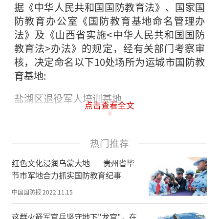
据《中华人民共和国国防教育法》、国家国
防教育办公室《国防教育基地命名管理办
法》及《山西省实施<中华人民共和国国防
教育法>办法》的规定，经有关部门考察审
核，决定命名以下10处场所为运城市国防教
育基地:
盐湖区退役军人培训基地
点击查看全文
临猗县傅作义故居（奋斗厅）
热门推荐
河津市董其武将军纪念馆
红色文化浸润乌蒙大地——贵州省毕
永济市中共虞临永支部展览馆
节市军地合力抓实国防教育纪事
永济市红色文物博物馆
中国国防报
2022.11.15
稷山县清河镇北阳城八路军总部路居旧址
这群火箭军官兵坚守地下"龙宫"，在