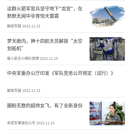
这群火箭军官兵坚守地下"龙宫"，在
中央军委国防动员部政治工作局国防教育处
默默无闻中孕育惊天雷霆
处长李强大校、中央宣传部宣传教育局宣传
解放军报
2022.11.15
指导处干部邱东阳、全国国防教育竞技大赛
组委会秘书长牛淏屹、国防教育杂志总编辑
梦天舱内，神十四航天员解锁“太空
张年祥、八一军体大队训练部原副部长、国
划船机”
际射联国际A级裁判、全国国防教育竞技大
载人航天小喇叭微博
2022.11.15
赛竞委会主任张伟大校，陆军特种作战学院
狙击作战系教授、全国国防教育竞技大赛裁
中央军委办公厅印发《军队党务公开规定（试行）》
委会主任杨育兵大校，山西省委宣传部宣教
处副处长赵东波，山西省军区政治工作局上
解放军报
2022.11.15
校干事陈茂堂，长治市人大常委会副主任王
宇、长治军分区政委雷俊大校、长治市委宣
圈粉无数的超帅女飞，有了全新身份
传部副部长霍冰，长治军分区政治工作处主
任韩军上校，武乡县委书记贺思宇，武乡县
央视军事微信公号
2022.11.15
委副书记、县长王书文等领导嘉宾以及武乡