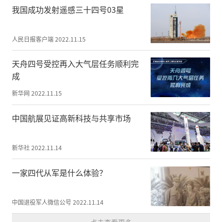
县各机关单位干部、武乡县中小学生、全国
我国成功发射遥感三十四号03星
各地的参赛选手、全国各大新闻媒体的记者
等900余人出席了开幕式。
人民日报客户端
2022.11.15
天舟四号受控再入大气层任务顺利完
成
新华网
2022.11.15
中国航展见证高新科技与共享市场
新华社
2022.11.14
一家四代从军是什么体验？
中共武乡县委书记贺思宇致欢迎词
中国退役军人微信公号
2022.11.14