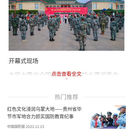
开幕式现场
点击查看全文
本届大赛由全国国防教育竞技大赛组委会、
武乡县国防动员办公室联合主办，武乡县全
域旅游投资发展有限公司、中创国教（北
热门推荐
京）文化科技有限公司、山西红星杨旅游发
展有限公司、沈阳市辽牙君旅研学训练基
红色文化浸润乌蒙大地——贵州省毕
地、北京龙成嘉业文化有限公司联合承办，
节市军地合力抓实国防教育纪事
山西省委宣传部、山西省军区、长治市委宣
中国国防报
2022.11.15
传部、长治市军分区联合支持。