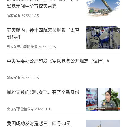
默默无闻中孕育惊天雷霆
解放军报
2022.11.15
梦天舱内，神十四航天员解锁“太空
划船机”
载人航天小喇叭微博
2022.11.15
中央军委办公厅印发《军队党务公开规定（试行）》
思故乡，写家书
解放军报
2022.11.15
每逢佳节倍思亲
圈粉无数的超帅女飞，有了全新身份
坚守在岗位的官兵们
给家人写封信
央视军事微信公号
2022.11.15
相互分享着喜悦
我国成功发射遥感三十四号03星