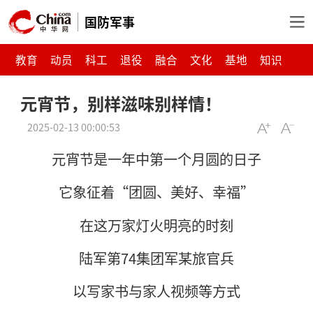
国防军事
教育
动员
科工
退役
融合
文化
基地
知识
元宵节，别样滋味别样情！
2025-02-13 00:00:53
元宵节是一年中第一个月圆的日子
它象征着“团圆、美好、幸福”
在这万家灯火明亮的时刻
陆军第74集团军某旅官兵
以写家书与家人视频等方式