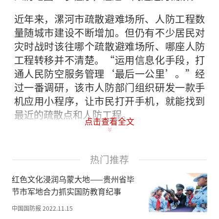
近年来，漯河市疏散避难场所、人防工程数
量随城市建设不断增加。但仍有不少居民对
灾时战时该往哪个疏散避难场所、哪座人防
工程转移并不清楚。“运用信息化手段，打
通人民防空服务管理‘最后一公里’。”经
过一番调研，该市人防部门组织研发一款手
机应用小程序，让市民打开手机，就能找到
最近的疏散点和人防工程。
点击查看全文
漯河市人防办对中心城区近200处人防工
程、疏散避难场所信息进行梳理，筛选出位
热门推荐
置、面积、容纳人数、联系方式等4类信
息，提供给技术开发人员，要求他们按
红色文化浸润乌蒙大地——贵州省毕
照“方便、快捷、可视化”的目标，研
节市军地合力抓实国防教育纪事
发“人防地图”小程序。
中国国防报
2022.11.15