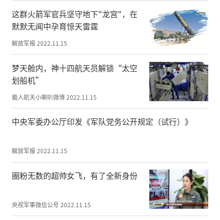
小程序初步成形后，漯河市人防办通过组织
这群火箭军官兵坚守地下"龙宫"，在
防空袭疏散演练、志愿者亲身体验等方式，
默默无闻中孕育惊天雷霆
对小程序进行测试，先后发现第三方导航软
解放军报
2022.11.15
件支持数量较少、地图中人防工程和疏散场
所标识符号不易区分、部分版块位置不醒目
梦天舱内，神十四航天员解锁“太空
等10余个问题，及时予以改进。
划船机”
载人航天小喇叭微博
2022.11.15
他们还针对人防设备设施监管维护难的问
题，在小程序中开发“你拍照片我来修”版
中央军委办公厅印发《军队党务公开规定（试行）》
块，居民发现人防工程、警报设施、疏散标
识等受损后，可用手机随手拍摄、上传照
解放军报
2022.11.15
片，人防部门按图索骥，及时进行维修。
圈粉无数的超帅女飞，有了全新身份
漯河市人防办领导介绍，下一步，他们将结
合党的二十大精神学习宣传，以及防空警报
央视军事微信公号
2022.11.15
试鸣、人防工程审批、公益活动宣传等时