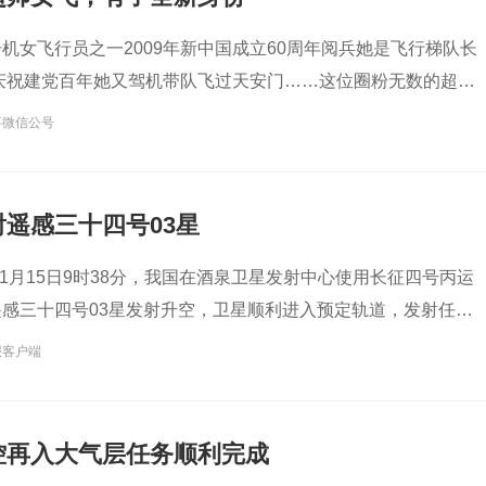
机女飞行员之一2009年新中国成立60周年阅兵她是飞行梯队长
年庆祝建党百年她又驾机带队飞过天安门……这位圈粉无数的超帅
新身份成功圆梦她
事微信公号
遥感三十四号03星
年11月15日9时38分，我国在酒泉卫星发射中心使用长征四号丙运
感三十四号03星发射升空，卫星顺利进入预定轨道，发射任务
报客户端
控再入大气层任务顺利完成