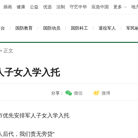
插画
健康
公益
优选
法制
守艺中华
应急中国
更多
地
平台
/
国防教育
/
国防动员
/
国防科工
/
退役军人
/
军民
> 正文
人子女入学入托
分享：
微信
微博
市优先安排军人子女入学入托
人后代，我们责无旁贷”