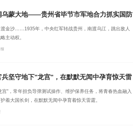
润乌蒙大地——贵州省毕节市军地合力抓实国防
渡金沙……1935年，中央红军转战贵州，南渡乌江，跳出敌人
战略主动权。
防报
官兵坚守地下"龙宫"，在默默无闻中孕育惊天雷
龙宫”，常年担负导弹测试操作、维护保养任务，将青春热血融入
呵护着大国长剑，在默默无闻中孕育着惊天雷霆。
报