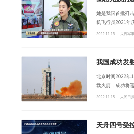
她是我国首批歼击
机飞行员2021
女飞如今有了全
2022.11.15
央视军
我国成功发射
北京时间2022
载火箭，成功将遥
获得圆满成功。
2022.11.15
人民日
天舟四号受