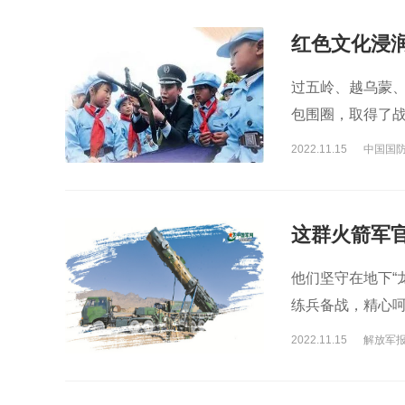
红色文化浸
教育纪事
过五岭、越乌蒙、
包围圈，取得了
2022.11.15
中国国
这群火箭军
霆
他们坚守在地下“
练兵备战，精心
2022.11.15
解放军