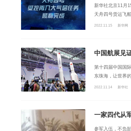
新华社北京11月
天舟四号货运飞船
2022.11.15
新华网
中国航展见
第十四届中国国
东珠海，让世界
2022.11.14
新华社
一家四代从
参军入伍，不负