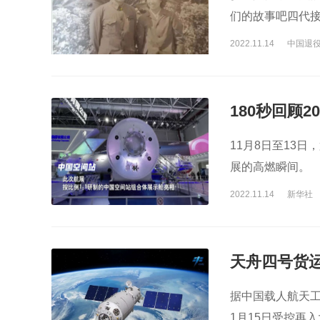
们的故事吧四代接
2022.11.14
中国退
180秒回顾
11月8日至13
展的高燃瞬间。
2022.11.14
新华社
天舟四号货
据中国载人航天工
1月15日受控再